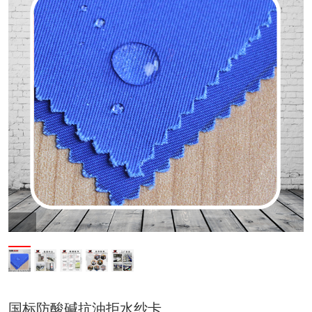
国标防酸碱抗油拒水纱卡